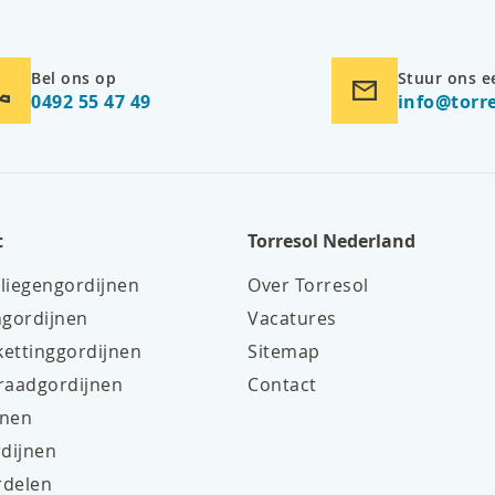
Bel ons op
Stuur ons e
0492 55 47 49
info@torre
t
Torresol Nederland
liegengordijnen
Over Torresol
ngordijnen
Vacatures
ettinggordijnen
Sitemap
raadgordijnen
Contact
jnen
dijnen
rdelen