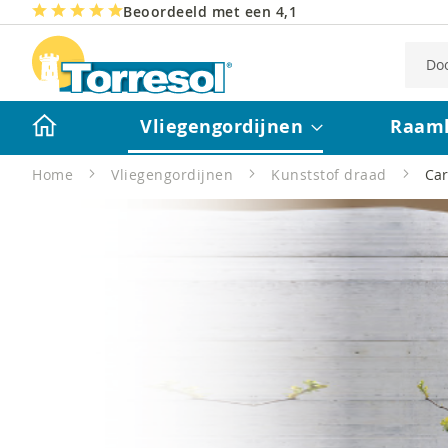
Beoordeeld met een 4,1
Vliegengordijnen
Raam
Home
Vliegengordijnen
Kunststof draad
Car