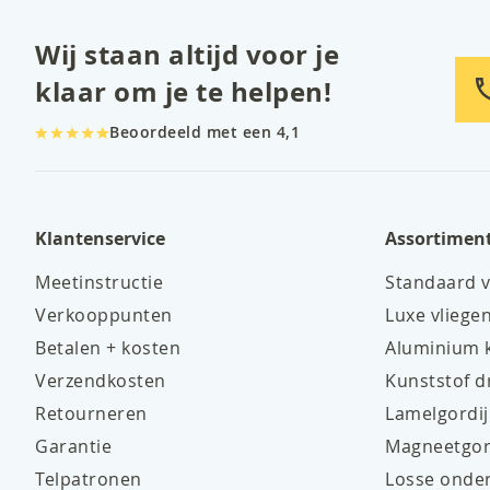
Wij staan altijd voor je
klaar om je te helpen!
Beoordeeld met een 4,1
Klantenservice
Assortimen
Meetinstructie
Standaard v
Verkooppunten
Luxe vliege
Betalen + kosten
Aluminium k
Verzendkosten
Kunststof d
Retourneren
Lamelgordi
Garantie
Magneetgor
Telpatronen
Losse onde