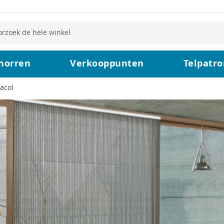
horren
Verkooppunten
Telpatr
acol