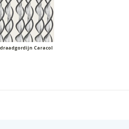
 draadgordijn Caracol
0