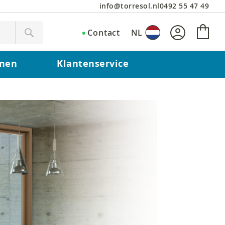
info@torresol.nl
0492 55 47 49
Win
Taal
Contact
NL
Zoeken
onen
Klantenservice