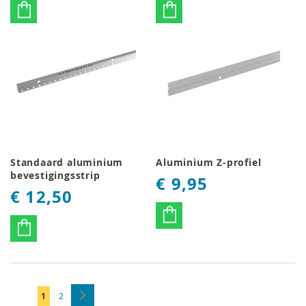
Standaard aluminium
Aluminium Z-profiel
bevestigingsstrip
€ 9,95
€ 12,50
Pagina
Pagina
Volgende
U
Pagina
1
2