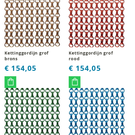
Kettinggordijn grof
Kettinggordijn grof
brons
rood
€ 154,05
€ 154,05