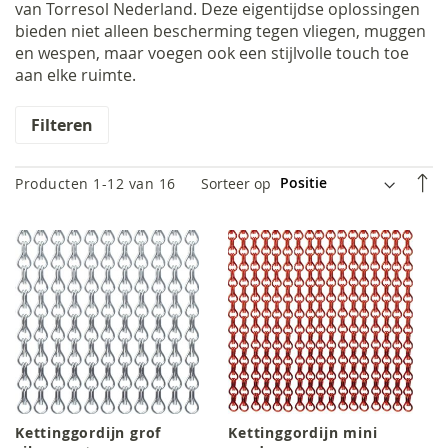
van Torresol Nederland. Deze eigentijdse oplossingen
bieden niet alleen bescherming tegen vliegen, muggen
en wespen, maar voegen ook een stijlvolle touch toe
aan elke ruimte.
Filteren
V
Sorteer op
Producten
1
-
12
van
16
h
n
la
so
Kettinggordijn grof
Kettinggordijn mini